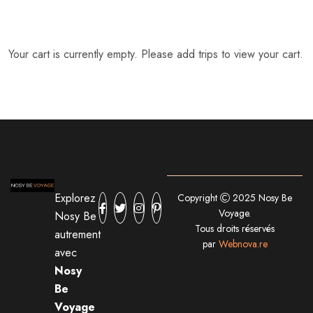
Your cart is currently empty. Please add trips to view your cart.
Explorez
Copyright
2025 Nosy Be
Voyage.
Nosy Be
Tous droits réservés
autrement
par
Webnova.re
avec
Nosy
Be
Voyage