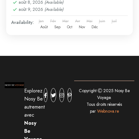
août 8, 2026
(Available)
août 9, 2026
(Available)
Jan
Fév
Mar
Avr
Mai
Juin
Juil
Availability:
Août
Sep
Oct
Nov
Déc
Explorez
Copyright
2025 Nosy Be
Voyage.
Nosy Be
Tous droits réservés
autrement
par
Webnova.re
avec
Nosy
Be