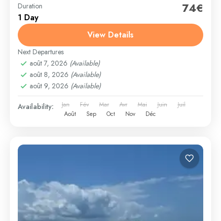
74€
Duration
1 Day
View Details
Next Departures
août 7, 2026
(Available)
août 8, 2026
(Available)
août 9, 2026
(Available)
Jan
Fév
Mar
Avr
Mai
Juin
Juil
Availability:
Août
Sep
Oct
Nov
Déc