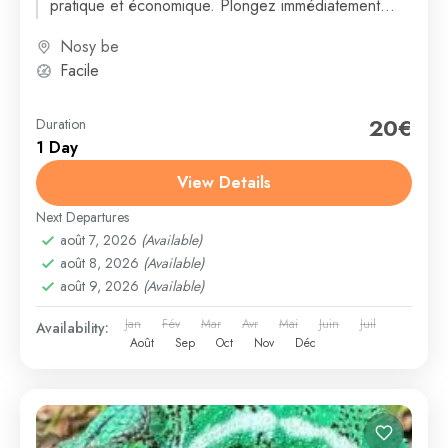
pratique et économique. Plongez immédiatement
dans l’ambiance locale tout...
Nosy be
Facile
20€
Duration
1 Day
View Details
Next Departures
août 7, 2026
(Available)
août 8, 2026
(Available)
août 9, 2026
(Available)
Jan
Fév
Mar
Avr
Mai
Juin
Juil
Availability:
Août
Sep
Oct
Nov
Déc