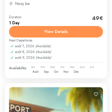
Nosy be
49€
Duration
1 Day
View Details
Next Departures
août 7, 2026
(Available)
août 8, 2026
(Available)
août 9, 2026
(Available)
Jan
Fév
Mar
Avr
Mai
Juin
Juil
Availability:
Août
Sep
Oct
Nov
Déc