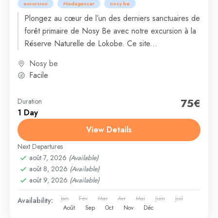
excursion
Madagascar
nosy be
Plongez au cœur de l’un des derniers sanctuaires de
forêt primaire de Nosy Be avec notre excursion à la
Réserve Naturelle de Lokobe. Ce site...
Nosy be
Facile
75€
Duration
1 Day
View Details
Next Departures
août 7, 2026
(Available)
août 8, 2026
(Available)
août 9, 2026
(Available)
Jan
Fév
Mar
Avr
Mai
Juin
Juil
Availability:
Août
Sep
Oct
Nov
Déc