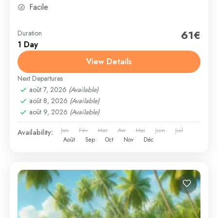
Facile
61€
Duration
1 Day
View Details
Next Departures
août 7, 2026
(Available)
août 8, 2026
(Available)
août 9, 2026
(Available)
Jan
Fév
Mar
Avr
Mai
Juin
Juil
Availability:
Août
Sep
Oct
Nov
Déc