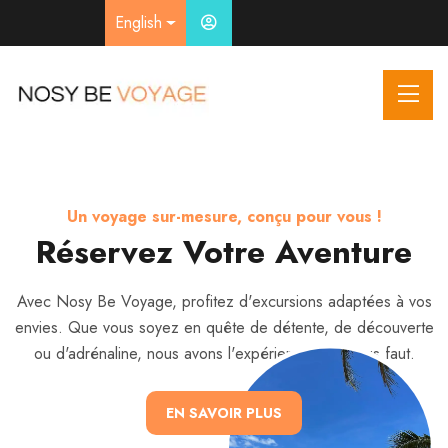
English
Explorez Nosy Be avec des expériences inoubliables !
À la découverte des merveilles de Nosy Be !
Un voyage sur-mesure, conçu pour vous !
Nos Excursions Terrestres
Réservez Votre Aventure
Bienvenue à Nosy Be
Voyage
Avec Nosy Be Voyage, profitez d'excursions adaptées à vos
Partez à la découverte des paysages exceptionnels de l'île
envies. Que vous soyez en quête de détente, de découverte
avec nos excursions terrestres et maritimes. Que vous
Découvrez Nosy Be comme jamais auparavant avec Nosy Be
préfériez explorer la nature luxuriante, rencontrer la faune
ou d'adrénaline, nous avons l'expérience qu'il vous faut.
Voyage, votre expert en excursions terrestres et maritimes.
locale ou plonger dans les eaux cristallines, nous avons
Plongez dans un voyage unique entre nature, culture et
l'aventure qu'il vous faut.
EN SAVOIR PLUS
aventure !